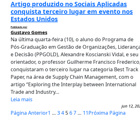
Artigo produzido no Sociais Aplicadas
conquista terceiro lugar em evento nos
Estados Unidos
Publicado por
Gustavo Gomes
Na última quarta-feira (10), o aluno do Programa de
Pós-Graduação em Gestão de Organizações, Lideranç
e Decisão (PPGOLD), Alexandre Koscianski Vidal, e seu
orientador, o professor Guilherme Francisco Frederico
conquistaram o terceiro lugar na categoria Best Track
Paper, na área de Supply Chain Management, com o
artigo “Exploring the Interplay between International
Trade and Industry…
Leia mais
jun 12, 20
Página Anterior
1
…
3
4
5
6
7
…
11
Próxima Página