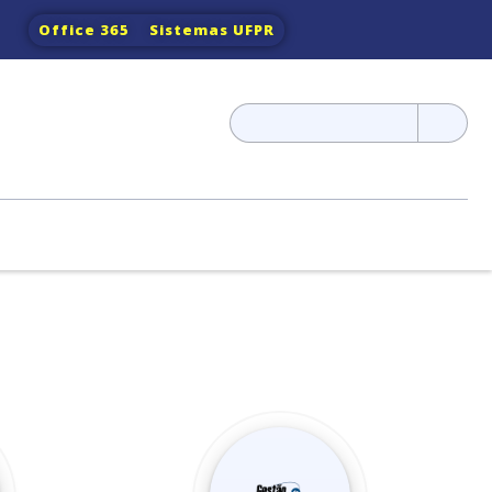
Office 365
Sistemas UFPR
Pesquisar
por: