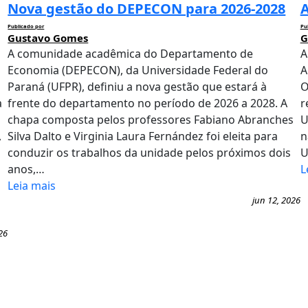
Nova gestão do DEPECON para 2026-2028
A
Publicado por
Pu
Gustavo Gomes
G
A comunidade acadêmica do Departamento de
A
Economia (DEPECON), da Universidade Federal do
A
Paraná (UFPR), definiu a nova gestão que estará à
O
a
frente do departamento no período de 2026 a 2028. A
r
chapa composta pelos professores Fabiano Abranches
U
,
Silva Dalto e Virginia Laura Fernández foi eleita para
n
conduzir os trabalhos da unidade pelos próximos dois
U
anos,…
L
Leia mais
jun 12, 2026
26