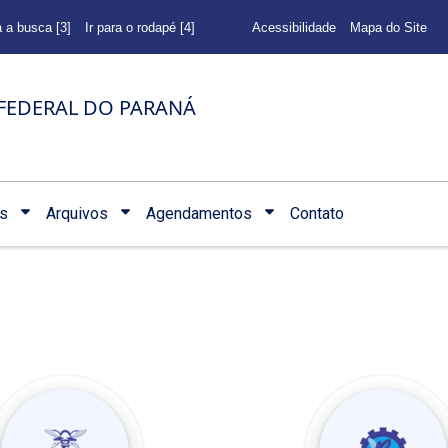
a a busca [3]
Ir para o rodapé [4]
Acessibilidade
Mapa do Site
FEDERAL DO PARANÁ
s
Arquivos
Agendamentos
Contato