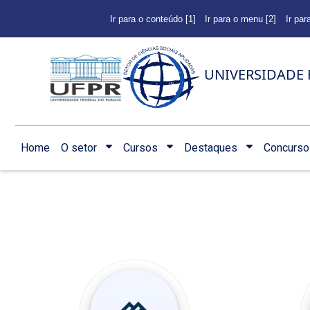
Ir para o conteúdo [1]
Ir para o menu [2]
Ir par
UNIVERSIDADE 
Home
O setor
Cursos
Destaques
Concurso