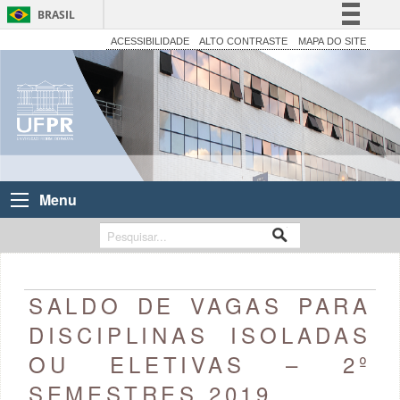
BRASIL
Simplifique!
ACESSIBILIDADE
ALTO CONTRASTE
MAPA DO SITE
Comunica BR
Participe
Acesso à informação
Legislação
Canais
Menu
SALDO DE VAGAS PARA
DISCIPLINAS ISOLADAS
OU ELETIVAS – 2º
SEMESTRES 2019