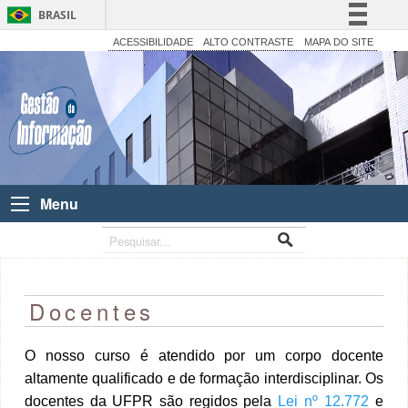
BRASIL
Simplifique!
ACESSIBILIDADE
ALTO CONTRASTE
MAPA DO SITE
Comunica BR
Participe
Acesso à informação
Legislação
Canais
Menu
Docentes
O nosso curso é atendido por um corpo docente
altamente qualificado e de formação interdisciplinar.
Os
docentes da UFPR são regidos pela
Lei nº 12.772
e