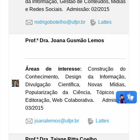
da Informação, Gestão de Conteúdos, Mídias
e Redes Sociais. Admissão: 02/2015
rodrigobotelho@ufpr.br
Lattes
Prof.ª
Dra. Joana Gusmão Lemos
Áreas de interesse:
Construção do
Conhecimento, Design da Informação,
Divulgação Científica, Novas Mídias,
Popularização da Ciência, Tópicos em
Editoração, Web Colaborativa. Admissão:
03/2015
joanalemos@ufpr.br
Lattes
Prof.ª
Dra. Taiane Ritta Coelho