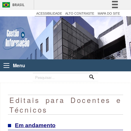
BRASIL
Simplifique!
ACESSIBILIDADE
ALTO CONTRASTE
MAPA DO SITE
Comunica BR
Participe
Acesso à informação
Legislação
Canais
Menu
Editais para Docentes e
Técnicos
Em andamento