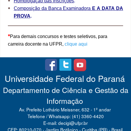
Homologação das inscrições
.
Composição da Banca Examinadora
E A DATA DA
PROVA
.
*
Para demais concursos e testes seletivos, para
carreira docente na UFPR,
clique aqui
Universidade Federal do Paraná
Departamento de Ciência e Gestão da
Informação
Av. Prefeito Lothário Meissner, 632 - 1º andar
Telefone / Whatsapp: (41) 3360-4420
E-mail: decigi@ufpr.br
CEP: 80210-070 - Jardim Botânico - Curitiba (PR) - Brasil