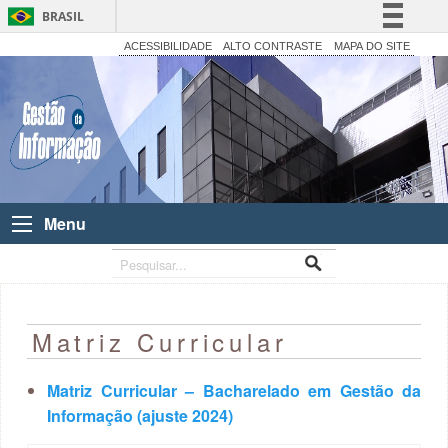
BRASIL
Simplifique!
ACESSIBILIDADE
ALTO CONTRASTE
MAPA DO SITE
Comunica BR
Participe
Acesso à informação
Legislação
Canais
Menu
Matriz Curricular
Matriz Curricular – Bacharelado em Gestão da
Informação (ajuste 2024)