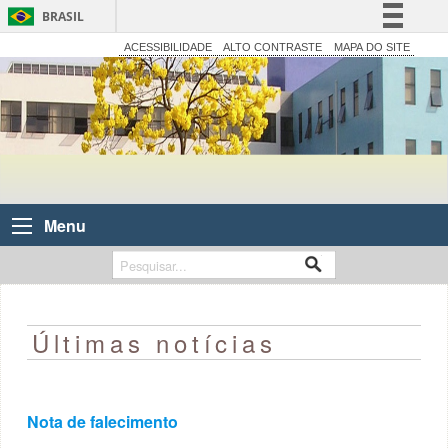
BRASIL
Simplifique!
ACESSIBILIDADE
ALTO CONTRASTE
MAPA DO SITE
Comunica BR
Participe
Acesso à informação
Legislação
Canais
Menu
Últimas notícias
Nota de falecimento