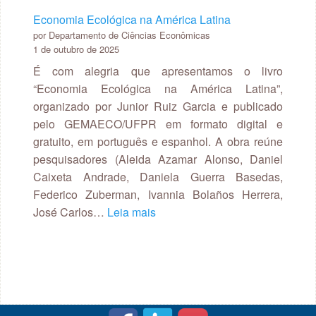
Dinâmica
Economia Ecológica na América Latina
econômica
por Departamento de Ciências Econômicas
e
1 de outubro de 2025
o
É com alegria que apresentamos o livro
mundo
“Economia Ecológica na América Latina”,
do
organizado por Junior Ruiz Garcia e publicado
trabalho
pelo GEMAECO/UFPR em formato digital e
no
gratuito, em português e espanhol. A obra reúne
Brasil
pesquisadores (Aleida Azamar Alonso, Daniel
Rural
Caixeta Andrade, Daniela Guerra Basedas,
Federico Zuberman, Ivannia Bolaños Herrera,
:
José Carlos…
Leia mais
Economia
Ecológica
na
América
Latina