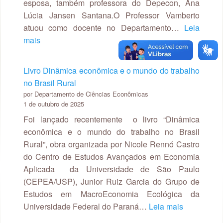
esposa, também professora do Depecon, Ana
Lúcia Jansen Santana.O Professor Vamberto
atuou como docente no Departamento…
Leia
:
mais
Nota
de
Livro Dinâmica econômica e o mundo do trabalho
falecimento
no Brasil Rural
por Departamento de Ciências Econômicas
1 de outubro de 2025
Foi lançado recentemente o livro “Dinâmica
econômica e o mundo do trabalho no Brasil
Rural”, obra organizada por Nicole Rennó Castro
do Centro de Estudos Avançados em Economia
Aplicada da Universidade de São Paulo
(CEPEA/USP), Junior Ruiz Garcia do Grupo de
Estudos em MacroEconomia Ecológica da
:
Universidade Federal do Paraná…
Leia mais
Livro