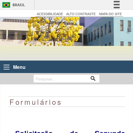
BRASIL
Simplifique!
ACESSIBILIDADE
ALTO CONTRASTE
MAPA DO SITE
Comunica BR
Participe
Acesso à informação
Legislação
Canais
Menu
Formulários