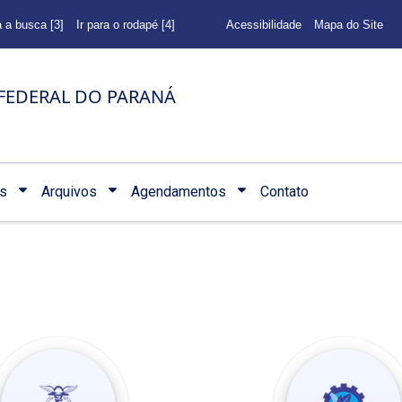
a a busca [3]
Ir para o rodapé [4]
Acessibilidade
Mapa do Site
FEDERAL DO PARANÁ
s
Arquivos
Agendamentos
Contato