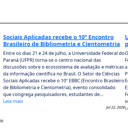
Sociais Aplicadas recebe o 10º Encontro
U
Brasileiro de Bibliometria e Cientometria
p
Entre os dias 21 e 24 de julho, a Universidade Federal do
O
Paraná (UFPR) torna-se o centro nacional das
F
discussões sobre o ecossistema de avaliação e métricas
a
da informação científica no Brasil. O Setor de Ciências
P
Sociais Aplicadas recebe o 10º EBBC (Encontro Brasileiro
E
de Bibliometria e Cientometria), evento consolidado
E
que congrega pesquisadores, estudantes de…
F
Leia mais
s
jul 22, 2026
L
26