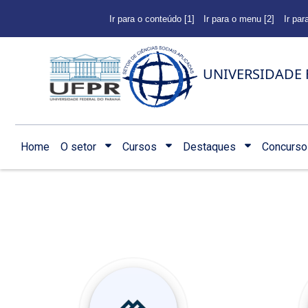
Ir para o conteúdo [1]
Ir para o menu [2]
Ir par
UNIVERSIDADE 
Home
O setor
Cursos
Destaques
Concurso