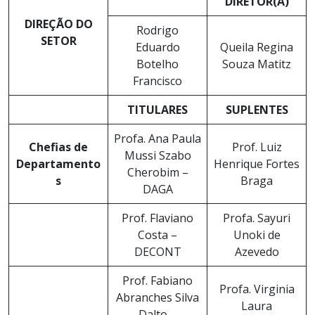
DIRETOR(A)
DIREÇÃO DO
Rodrigo
SETOR
Eduardo
Queila Regina
Botelho
Souza Matitz
Francisco
TITULARES
SUPLENTES
Profa. Ana Paula
Chefias de
Prof. Luiz
Mussi Szabo
Departamento
Henrique Fortes
Cherobim –
s
Braga
DAGA
Prof. Flaviano
Profa. Sayuri
Costa –
Unoki de
DECONT
Azevedo
Prof. Fabiano
Profa. Virginia
Abranches Silva
Laura
Dalto –