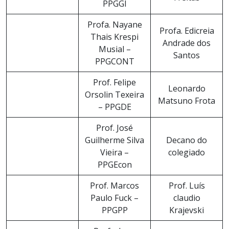
PPGGI
Profa. Nayane
Profa. Edicreia
Thais Krespi
Andrade dos
Musial –
Santos
PPGCONT
Prof. Felipe
Leonardo
Orsolin Texeira
Matsuno Frota
– PPGDE
Prof. José
Guilherme Silva
Decano do
Vieira –
colegiado
PPGEcon
Prof. Marcos
Prof. Luís
Paulo Fuck –
claudio
PPGPP
Krajevski