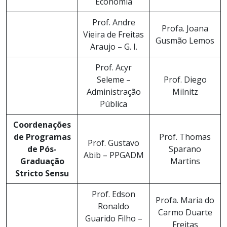
Economia
Prof. Andre
Profa. Joana
Vieira de Freitas
Gusmão Lemos
Araujo – G. I.
Prof. Acyr
Seleme –
Prof. Diego
Administração
Milnitz
Pública
Coordenações
de Programas
Prof. Thomas
Prof. Gustavo
de Pós-
Sparano
Abib – PPGADM
Graduação
Martins
Stricto Sensu
Prof. Edson
Profa. Maria do
Ronaldo
Carmo Duarte
Guarido Filho –
Freitas