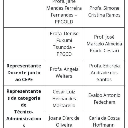
Profa. Jane
Mendes Ferreira
Profa. Simone
Fernandes –
Cristina Ramos
PPGOLD
Profa. Denise
Prof. José
Fukumi
Marcelo Almeida
Tsunoda –
Prado Cestari
PPGCD
Representante
Profa. Edicreia
Profa. Angela
Docente junto
Andrade dos
Welters
ao CEPE
Santos
Representante
Cesar Luiz
Evaldo Antonio
s da categoria
Hernandes
Fedechem
de
Martarello
Técnico-
Joana D’arc de
Carla da Costa
Administrativo
Oliveira
Hoffmann
s