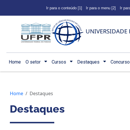
Ir para o conteúdo [1]
Ir para o menu [2]
Ir par
UNIVERSIDADE 
Home
O setor
Cursos
Destaques
Concurso
Home
Destaques
Destaques