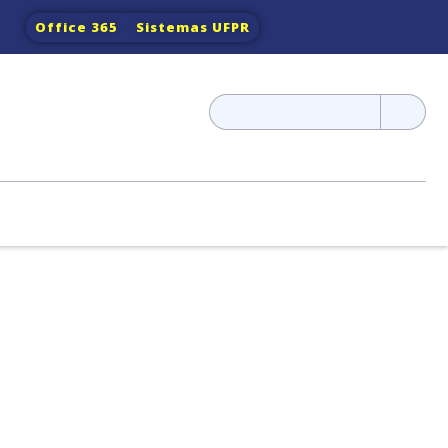
Office 365
Sistemas UFPR
Pesquisar
por: