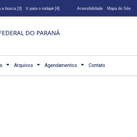
a a busca [3]
Ir para o rodapé [4]
Acessibilidade
Mapa do Site
FEDERAL DO PARANÁ
s
Arquivos
Agendamentos
Contato