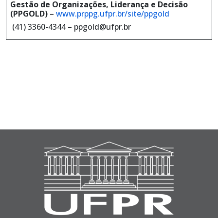
Gestão de Organizações, Liderança e Decisão
(PPGOLD)
–
www.prppg.ufpr.br/site/ppgold
(41) 3360-4344 – ppgold@ufpr.br