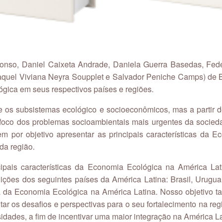
onso, Daniel Caixeta Andrade, Daniela Guerra Basedas, Fede
aquel Viviana Neyra Soupplet e Salvador Peniche Camps) de Br
ógica em seus respectivos países e regiões.
 os subsistemas ecológico e socioeconômicos, mas a partir d
 o foco dos problemas socioambientais mais urgentes da soci
em por objetivo apresentar as principais características da 
da região.
ncipais características da Economia Ecológica na América La
ições dos seguintes países da América Latina: Brasil, Urugua
eza da Economia Ecológica na América Latina. Nosso objetivo 
 os desafios e perspectivas para o seu fortalecimento na regiã
dades, a fim de incentivar uma maior integração na América La