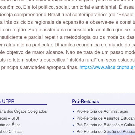
conômico. Ele foi político, social, territorial e ambiental. É e
eseja compreender o Brasil rural contemporâneo” (do “Ensaio I
a trás os ciclos regionais de expansão e observa-se a constit
do ou região. Surge assim uma necessidade analítica que se tor
nsuficiente e parcial repetir a metodologia ou os modelos das
 em algum tema particular. Dinâmica econômica e o mundo do tr
le objetivo de maior alcance. Não se trata de um passo mode
is refletem sobre a específica “história rural” em seus estados. 
principais atividades agropecuárias.
https://www.alice.cnptia.
da UFPR
Pró-Reitorias
aria dos Órgãos Colegiados
Pró-Reitoria de Administração
tecas – SIBI
Pró-Reitoria de Assuntos Estudan
ão de Ética
Pró-Reitoria de Extensão e Cultur
al de Clínicas
Pró-Reitoria de Gestão de Pesso