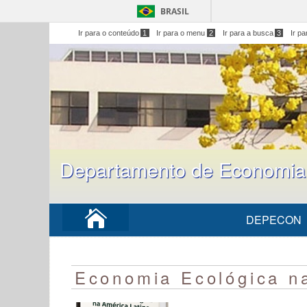
BRASIL
Ir para o conteúdo
1
Ir para o menu
2
Ir para a busca
3
Ir p
Departamento de Economi
DEPECON
Economia Ecológica n