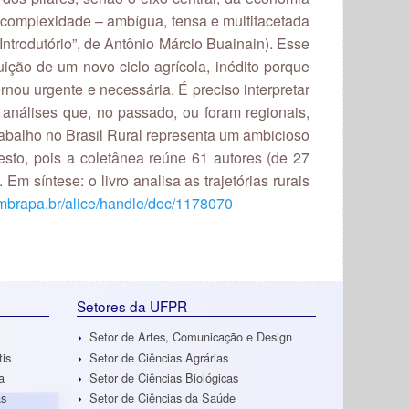
ssa complexidade – ambígua, tensa e multifacetada
ntrodutório”, de Antônio Márcio Buainain). Esse
uição de um novo ciclo agrícola, inédito porque
nou urgente e necessária. É preciso interpretar
 análises que, no passado, ou foram regionais,
abalho no Brasil Rural representa um ambicioso
sto, pois a coletânea reúne 61 autores (de 27
Em síntese: o livro analisa as trajetórias rurais
embrapa.br/alice/handle/doc/1178070
Setores da UFPR
Setor de Artes, Comunicação e Design
tis
Setor de Ciências Agrárias
a
Setor de Ciências Biológicas
as
Setor de Ciências da Saúde