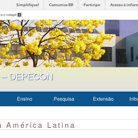
Simplifique!
Comunica BR
Participe
Acesso à infor
ara o rodapé
4
a – DEPECON
Ensino
Pesquisa
Extensão
Inf
a América Latina