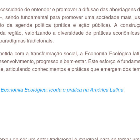
 necessidade de entender e promover a difusão das abordagens
, sendo fundamental para promover uma sociedade mais justa
 da agenda política (prática e ação pública). A construçã
is da região, valorizando a diversidade de práticas econômic
paradigmas tradicionais.
ometida com a transformação social, a Economia Ecológica lat
desenvolvimento, progresso e bem-estar. Este esforço é fundam
e, articulando conhecimentos e práticas que emergem dos territ
o
Economia Ecológica: teoria e prática na América Latina
.
deixou de ser um setor tradicional e marginal para se tornar u