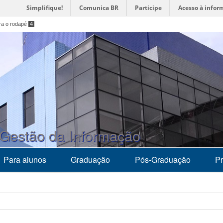
Simplifique!
Comunica BR
Participe
Acesso à infor
ara o rodapé
4
 Gestão da Informação
Para alunos
Graduação
Pós-Graduação
Pr