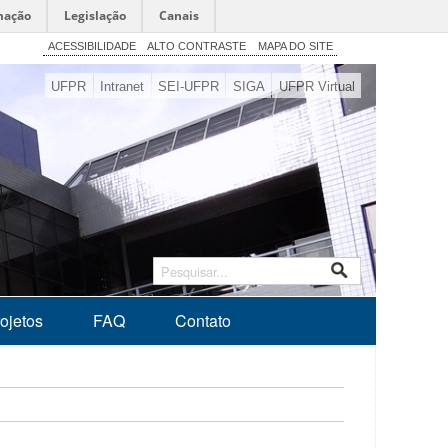
mação
Legislação
Canais
ACESSIBILIDADE
ALTO CONTRASTE
MAPA DO SITE
UFPR
Intranet
SEI-UFPR
SIGA
UFPR Virtual
ojetos
FAQ
Contato