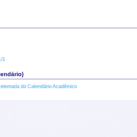
1/1
endário)
a Retomada do Calendário Acadêmico