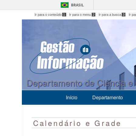
BRASIL
Ir para o conteúdo
1
Ir para o menu
2
Ir para a busca
3
Ir p
Departamento de Ciência e
Início
Departamento
Calendário e Grade