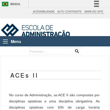
BRASIL
Simplifique!
ACESSIBILIDADE
ALTO CONTRASTE
MAPA DO SITE
Comunica BR
Participe
Acesso à informação
Menu
Legislação
Canais
ACEs II
No curso de Administração, as ACE II são compostas por
disciplinas optativas e uma disciplina obrigatória. As
disciplinas optativas com 60h de carga horária