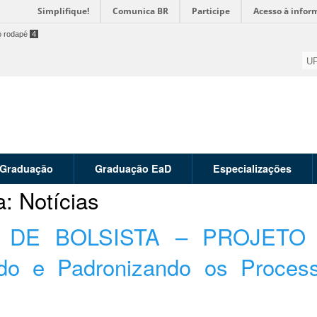
Simplifique!
Comunica BR
Participe
Acesso à infor
o rodapé
4
U
Graduação
Graduação EaD
Especializações
a:
Notícias
 DE BOLSISTA – PROJETO
o e Padronizando os Process