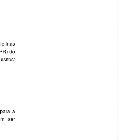
iplinas
FPR) do
isitos:
 para a
em ser