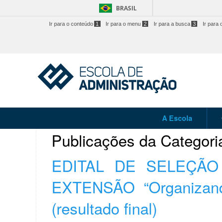
BRASIL
Ir para o conteúdo
1
Ir para o menu
2
Ir para a busca
3
Ir para 
A Escola
Publicações da Categori
EDITAL DE SELEÇÃO
EXTENSÃO “Organizand
(resultado final)