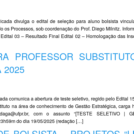
cada divulga o edital de seleção para aluno bolsista vincu
o os Processos, sob coordenação do Prof. Diego Milnitz. Info
 Edital 03 – Resultado Final Edital 02 – Homologação das Ins
RA PROFESSOR SUBSTITUT
 2025
a comunica a abertura de teste seletivo, regido pelo Edital 1
tuto na área de conhecimento de Gestão Estratégica, carga h
il: daga@ufpr.br, com o assunto “[TESTE SELETIVO | 
3h59m do dia 19/05/2025 (redação […]
DE BOLSISTA – PROJETOS “L