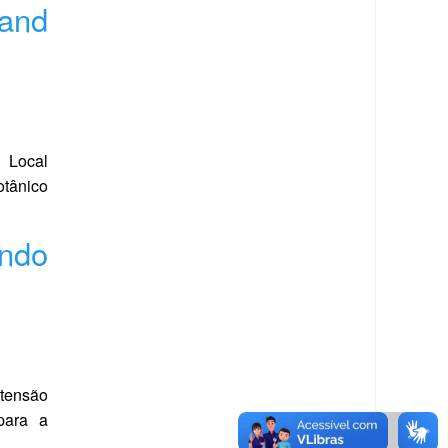
 and
 Local
otânico
ndo
xtensão
para a