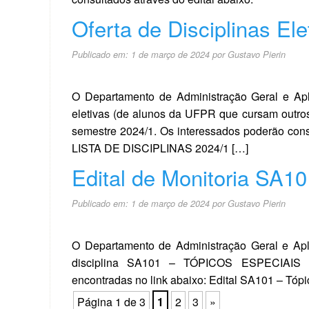
Oferta de Disciplinas Ele
Publicado em:
1 de março de 2024
por
Gustavo Pierin
O Departamento de Administração Geral e Apl
eletivas (de alunos da UFPR que cursam outro
semestre 2024/1. Os interessados poderão consul
LISTA DE DISCIPLINAS 2024/1 […]
Edital de Monitoria SA10
Publicado em:
1 de março de 2024
por
Gustavo Pierin
O Departamento de Administração Geral e Apli
disciplina SA101 – TÓPICOS ESPECIAIS
encontradas no link abaixo: Edital SA101 – Tóp
Página 1 de 3
1
2
3
»