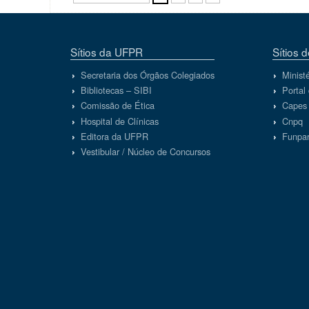
Sítios da UFPR
Sítios 
Secretaria dos Órgãos Colegiados
Minist
Bibliotecas – SIBI
Portal
Comissão de Ética
Capes
Hospital de Clínicas
Cnpq
Editora da UFPR
Funpa
Vestibular / Núcleo de Concursos