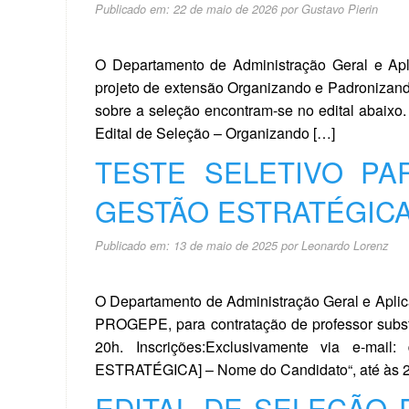
Publicado em:
22 de maio de 2026
por
Gustavo Pierin
O Departamento de Administração Geral e Apli
projeto de extensão Organizando e Padronizand
sobre a seleção encontram-se no edital abaixo.
Edital de Seleção – Organizando […]
TESTE SELETIVO PA
GESTÃO ESTRATÉGICA
Publicado em:
13 de maio de 2025
por
Leonardo Lorenz
O Departamento de Administração Geral e Aplicad
PROGEPE, para contratação de professor substi
20h. Inscrições:Exclusivamente via e-ma
ESTRATÉGICA] – Nome do Candidato“, até às 2
EDITAL DE SELEÇÃO 