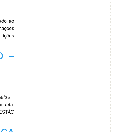
lado ao
rmações
crições
O –
55/25 –
orária:
GESTÃO
IGA