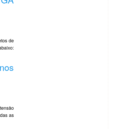
etos de
abaixo:
anos
xtensão
odas as