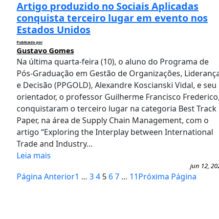
Artigo produzido no Sociais Aplicadas
conquista terceiro lugar em evento nos
Estados Unidos
Publicado por
Gustavo Gomes
Na última quarta-feira (10), o aluno do Programa de
Pós-Graduação em Gestão de Organizações, Lideranç
e Decisão (PPGOLD), Alexandre Koscianski Vidal, e seu
orientador, o professor Guilherme Francisco Frederico
conquistaram o terceiro lugar na categoria Best Track
Paper, na área de Supply Chain Management, com o
artigo “Exploring the Interplay between International
Trade and Industry…
Leia mais
jun 12, 20
Página Anterior
1
…
3
4
5
6
7
…
11
Próxima Página