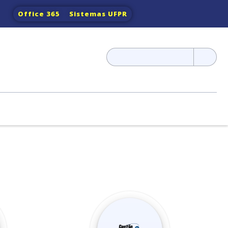
Office 365
Sistemas UFPR
Pesquisar
por: