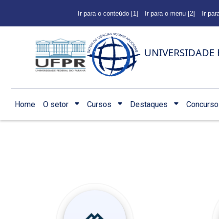
Ir para o conteúdo [1]
Ir para o menu [2]
Ir par
UNIVERSIDADE 
Home
O setor
Cursos
Destaques
Concurso