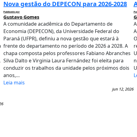
Nova gestão do DEPECON para 2026-2028
A
Publicado por
Pu
Gustavo Gomes
G
A comunidade acadêmica do Departamento de
A
Economia (DEPECON), da Universidade Federal do
A
Paraná (UFPR), definiu a nova gestão que estará à
O
a
frente do departamento no período de 2026 a 2028. A
r
chapa composta pelos professores Fabiano Abranches
U
,
Silva Dalto e Virginia Laura Fernández foi eleita para
n
conduzir os trabalhos da unidade pelos próximos dois
U
anos,…
L
Leia mais
jun 12, 2026
26