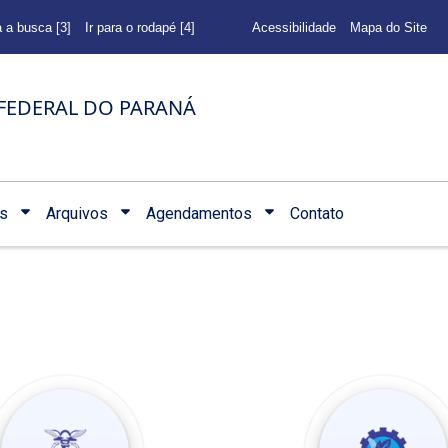
a a busca [3]
Ir para o rodapé [4]
Acessibilidade
Mapa do Site
FEDERAL DO PARANÁ
s
Arquivos
Agendamentos
Contato