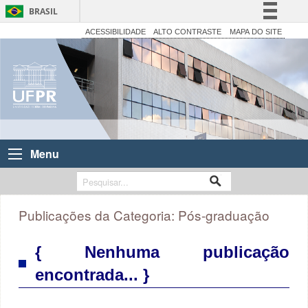
BRASIL
Simplifique!
ACESSIBILIDADE
ALTO CONTRASTE
MAPA DO SITE
Comunica BR
Participe
Acesso à informação
Legislação
Canais
Menu
Publicações da Categoria:
Pós-graduação
{ Nenhuma publicação
encontrada... }