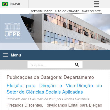
BRASIL
Simplifique!
ACESSIBILIDADE
ALTO CONTRASTE
MAPA DO SITE
Comunica BR
Participe
Acesso à informação
Legislação
Canais
Menu
Publicações da Categoria:
Departamento
Eleição para Direção e Vice-Direção do
Setor de Ciências Sociais Aplicadas
Publicado em:
11 de maio de 2021
por
Ciências Contábeis
Prezados Discentes, divulgamos Edital para Eleição