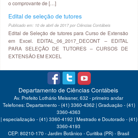
o comprovante de […]
Edital de seleção de tutores
Publicado em:
10 de abril de 2017
por
Ciências Contábeis
Edital de Seleção de tutores para Curso de Extensão
em Excel. EDITAL_06_2017_DECONT – EDITAL
PARA SELEÇÃO DE TUTORES – CURSOS DE
EXTENSÃO EM EXCEL
Departamento de Ciências Contábeis
Av. Prefeito Lothário Meissner, 632 - primeiro andar
Telefones: Departamento - (41) 3360-4362 | Graduação - (41)
3360-4363
| especialização - (41) 3360-4192 | Mestrado e Doutorado - (41)
3360-4193
CEP: 80210-170 - Jardim Botânico - Curitiba (PR) - Brasil