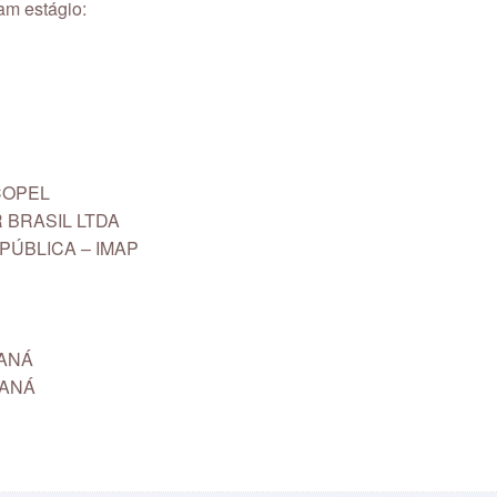
m estágio:
COPEL
BRASIL LTDA
PÚBLICA – IMAP
RANÁ
RANÁ