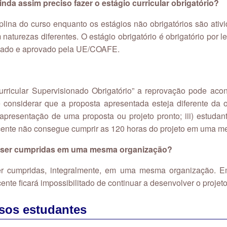
Ainda assim preciso fazer o estágio curricular obrigatório?
ciplina do curso enquanto os estágios não obrigatórios são ativ
aturezas diferentes. O estágio obrigatório é obrigatório por lei
vado e aprovado pela UE/COAFE.
rricular Supervisionado Obrigatório” a reprovação pode aco
 considerar que a proposta apresentada esteja diferente da o
resentação de uma proposta ou projeto pronto; iii) estudan
discente não consegue cumprir as 120 horas do projeto em uma 
m ser cumpridas em uma mesma organização?
er cumpridas, integralmente, em uma mesma organização. E
scente ficará impossibilitado de continuar a desenvolver o proje
sos estudantes