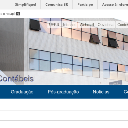
Simplifique!
Comunica BR
Participe
Acesso à infor
ara o rodapé
4
UFPR
Intranet
Webmail
Ouvidoria
Conte
Contábeis
Graduação
Pós-graduação
Notícias
C