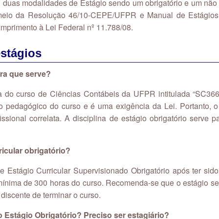
duas modalidades de Estágio sendo um obrigatório e um não 
or meio da Resolução 46/10-CEPE/UFPR e Manual de Estágios
primento à Lei Federal nº 11.788/08.
stágios
ara que serve?
ina do curso de Ciências Contábeis da UFPR intitulada “SC366
to pedagógico do curso e é uma exigência da Lei. Portanto, o 
ssional correlata. A disciplina de estágio obrigatório serv
icular obrigatório?
de Estágio Curricular Supervisionado Obrigatório após ter si
 mínima de 300 horas do curso. Recomenda-se que o estágio sej
discente de terminar o curso.
 Estágio Obrigatório? Preciso ser estagiário?