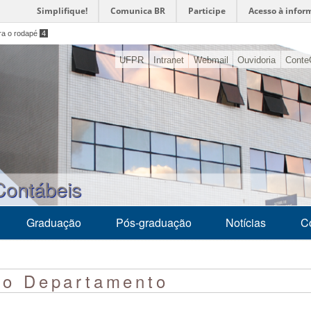
Simplifique!
Comunica BR
Participe
Acesso à infor
ara o rodapé
4
UFPR
Intranet
Webmail
Ouvidoria
Conte
Contábeis
Graduação
Pós-graduação
Notícias
C
 do Departamento