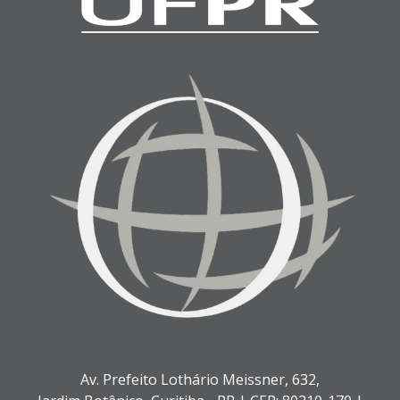
Av. Prefeito Lothário Meissner, 632,