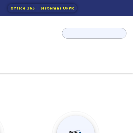
Office 365
Sistemas UFPR
Pesquisar
por: