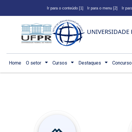
Ir para o conteúdo [1]
Ir para o menu [2]
Ir par
UNIVERSIDADE 
Home
O setor
Cursos
Destaques
Concurso