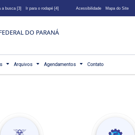
a a busca [3]
Ir para o rodapé [4]
Acessibilidade
Mapa do Site
FEDERAL DO PARANÁ
s
Arquivos
Agendamentos
Contato