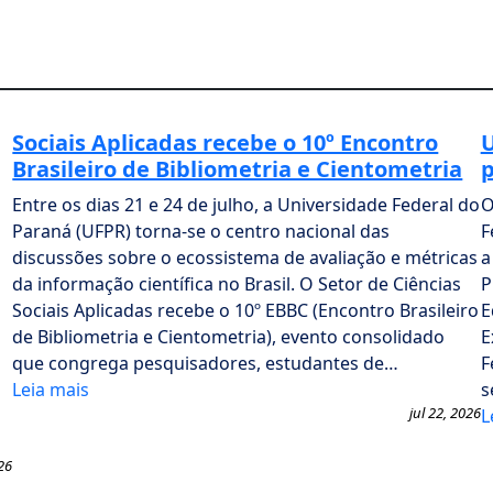
Sociais Aplicadas recebe o 10º Encontro
U
Brasileiro de Bibliometria e Cientometria
p
Entre os dias 21 e 24 de julho, a Universidade Federal do
O
Paraná (UFPR) torna-se o centro nacional das
F
discussões sobre o ecossistema de avaliação e métricas
a
da informação científica no Brasil. O Setor de Ciências
P
Sociais Aplicadas recebe o 10º EBBC (Encontro Brasileiro
E
de Bibliometria e Cientometria), evento consolidado
E
que congrega pesquisadores, estudantes de…
F
Leia mais
s
jul 22, 2026
L
26