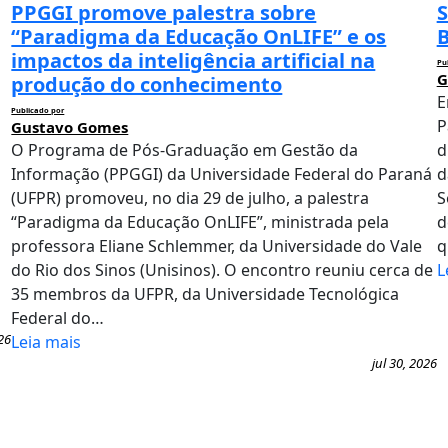
PPGGI promove palestra sobre
S
“Paradigma da Educação OnLIFE” e os
B
impactos da inteligência artificial na
Pu
G
produção do conhecimento
E
Publicado por
P
Gustavo Gomes
O Programa de Pós-Graduação em Gestão da
d
Informação (PPGGI) da Universidade Federal do Paraná
d
(UFPR) promoveu, no dia 29 de julho, a palestra
S
“Paradigma da Educação OnLIFE”, ministrada pela
d
professora Eliane Schlemmer, da Universidade do Vale
q
do Rio dos Sinos (Unisinos). O encontro reuniu cerca de
L
35 membros da UFPR, da Universidade Tecnológica
Federal do…
26
Leia mais
jul 30, 2026