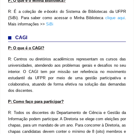
P:
O que é o Minha Biblioteca?
R:
É a coleção de
e-books
do Sistema de Bibliotecas da UFPR
(SiBi). Para saber como acessar o Minha Biblioteca
clique aqui
.
Mais informações >>
SiBi
CAGI
P:
O que é o CAGI?
R:
Centros ou diretórios acadêmicos representam os cursos das
universidades, atendendo aos problemas gerais e desafios no seu
interior. O CAGI tem por missão ser referência no movimento
estudantil da UFPR por meio de uma gestão participativa e
colaborativa, atuando de forma efetiva na solução das demandas
dos discentes.
P:
Como faço para participar?
R:
Todos os discentes do Departamento de Ciência e Gestão da
Informação podem participar. A Diretoria se elege com eleições por
chapas, para um mandato de um ano.
Para concorrer à Diretoria, as
chapas candidatas devem conter o mínimo de 8 (oito) membros e