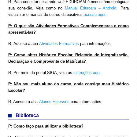
R: Para conectar-se a rede
wi-fi
EDUROAM é necessário configurar
sua conexão. Veja como no
Manual Eduroam – Android
. Para
visualizar o manual de outros dispositivos
acesse aqui
.
P: O que são Atividades Formativas Complementares e como
apresentá-las?
R:
Acesse a aba
Atividades Formativas
para informações.
P: Como obter Histórico Escolar, Relatório de Integralização,
Declaração e Comprovante de Matrícula?
R: Por meio do portal SIGA, veja as
instruções aqui
.
P: Não sou mais aluno do curso, onde consigo meu Histórico
Escolar?
R: Acesse a aba
Alunos Egressos
para informações.
Biblioteca
P:
Como faço para utilizar a biblioteca?