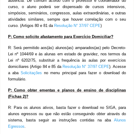
ausência. De comum acordo com o professor e coordenador do
curso, o aluno poderá ser dispensado de cursos intensivos,
simpósios, seminários, congressos, aulas extraordinárias, e outras
atividades similares, sempre que houver correlação com o seu
curso. (Artigos 80 e 81 da
Resolução N° 37/97 CEPE
)
P:
Como solicito afastamento para Exercício Domiciliar?
R:
Será permitido aos(às) alunos(as) amparados(as) pelo Decreto-
Lei nº 1044/69 e às alunas em estado de gravidez, nos termos da
Lei nº 6202/75, substituir a frequência às aulas por exercícios
domiciliares
(Artigo 84 e 85 da
Resolução N° 37/97 CEPE
). Acesse
a aba
Solicitações
no menu principal para fazer o download do
formulário.
P:
Como obter ementas e planos de ensino de disciplinas
(Fichas 2)?
R: Para os alunos ativos, basta fazer o download no SIGA, para
alunos egressos ou que não estão conseguindo obter através do
sistema, basta seguir as instruções contidas
na aba
Alunos
Egressos
.