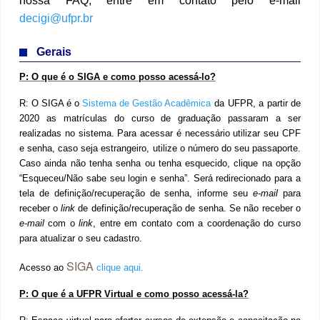
nossa FAQ, entre em contato pelo e-mail
decigi@ufpr.br
Gerais
P: O que é o SIGA e como posso acessá-lo?
R: O SIGA é o
Sistema de Gestão Acadêmica
da UFPR, a partir de
2020 as matrículas do curso de graduação passaram a ser
realizadas no sistema. Para acessar é necessário utilizar seu CPF
e senha, caso seja estrangeiro, utilize o número do seu passaporte.
Caso ainda não tenha senha ou tenha esquecido, clique na opção
“Esqueceu/Não sabe seu login e senha”. Será redirecionado para a
tela de definição/recuperação de senha, informe seu
e-mail
para
receber o
link
de definição/recuperação de senha. Se não receber o
e-mail
com o
link
, entre em contato com a coordenação do curso
para atualizar o seu cadastro.
SIGA
Acesso ao
clique aqui
.
P: O que é a UFPR Virtual e como posso acessá-la?