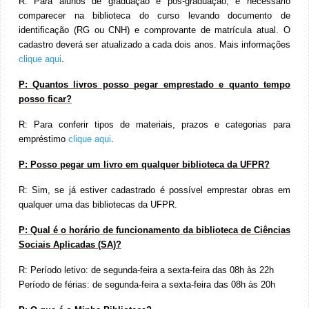
R:
Para alunos de graduação e pós-graduação, é necessário
comparecer na biblioteca do curso levando documento de
identificação (RG ou CNH) e comprovante de matrícula atual. O
cadastro deverá ser atualizado a cada dois anos. Mais informações
clique aqui
.
P:
Quantos livros posso pegar emprestado e quanto tempo
posso ficar?
R:
Para conferir tipos de materiais, prazos e categorias para
empréstimo
clique aqui
.
P:
Posso pegar um livro em qualquer biblioteca da UFPR?
R:
Sim, se já estiver cadastrado é possível emprestar obras em
qualquer uma das bibliotecas da UFPR.
P:
Qual é o horário de funcionamento da biblioteca de Ciências
Sociais Aplicadas (SA)?
R:
Período letivo: de segunda-feira a sexta-feira das 08h às 22h
Período de férias: de segunda-feira a sexta-feira das 08h às 20h