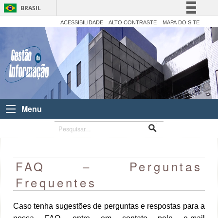
BRASIL
Simplifique!
ACESSIBILIDADE
ALTO CONTRASTE
MAPA DO SITE
Comunica BR
Participe
Acesso à informação
Legislação
Canais
Menu
FAQ – Perguntas
Frequentes
Caso tenha sugestões de perguntas e respostas para a