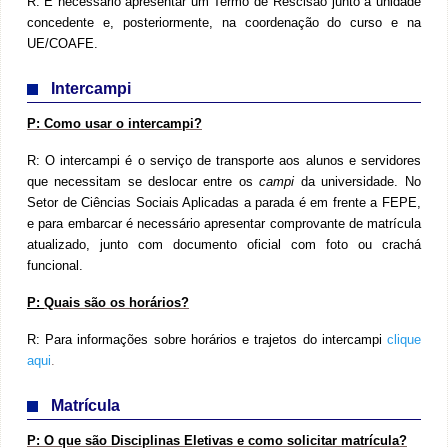
R: É necessário
apresentar um Termo de Rescisão junto à unidade
concedente e, posteriormente, na coordenação do curso e na
UE/COAFE.
Intercampi
P:
Como usar o intercampi?
R:
O intercampi é o serviço de transporte aos alunos e servidores
que necessitam se deslocar entre os
campi
da universidade. No
Setor de Ciências Sociais Aplicadas a parada é em frente a FEPE,
e para embarcar é necessário apresentar comprovante de matrícula
atualizado, junto com documento oficial com foto ou crachá
funcional.
P:
Quais são os horários?
R:
Para informações sobre horários e trajetos do intercampi
clique
aqui
.
Matrícula
P:
O que são Disciplinas Eletivas e como solicitar matrícula?