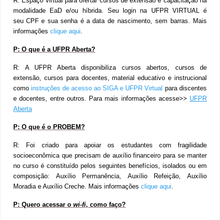
R: Espaço virtual para ofertar cursos de extensão e capacitação na
modalidade EaD e/ou híbrida. Seu login na UFPR VIRTUAL é
seu
CPF
e sua senha é a
data de nascimento, sem barras. Mais
informações
clique aqui
.
P: O que é a UFPR Aberta?
R: A UFPR Aberta disponibiliza cursos abertos, cursos de
extensão, cursos para docentes, material educativo e instrucional
como
instruções de acesso ao SIGA e UFPR Virtual
para discentes
e docentes, entre outros. Para mais informações acesse>>
UFPR
Aberta
P: O que é o PROBEM?
R: Foi criado para apoiar os estudantes com fragilidade
socioeconômica que precisam de auxílio financeiro para se manter
no curso é constituído pelos seguintes benefícios, isolados ou em
composição: Auxílio Permanência, Auxílio Refeição, Auxílio
Moradia e Auxílio Creche. Mais informações
clique aqui
.
P: Quero acessar o
wi-fi
, como faço?