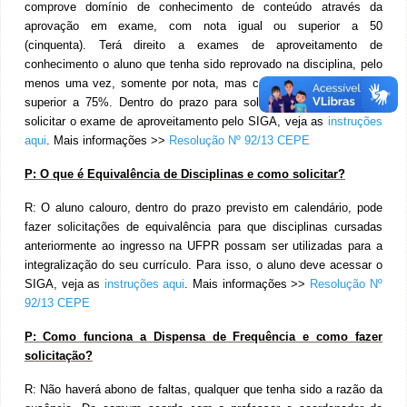
comprove domínio de conhecimento de conteúdo através da
aprovação em
exame, com nota igual ou superior a 50
(cinquenta). Terá direito a exames de aproveitamento de
conhecimento o aluno que tenha sido reprovado na disciplina, pelo
menos uma vez, somente por nota, mas com frequência igual ou
superior a 75%.
Dentro do prazo para solicitação, o aluno pode
solicitar o exame de aproveitamento pelo SIGA, veja as
instruções
aqui
. Mais informações >>
Resolução Nº 92/13 CEPE
P:
O que é Equivalência de Disciplinas e como solicitar?
R:
O aluno calouro, dentro do prazo previsto em calendário, pode
fazer solicitações de equivalência para que disciplinas cursadas
anteriormente ao ingresso na UFPR possam ser utilizadas para a
integralização do seu currículo. Para isso, o aluno deve acessar o
SIGA, veja as
instruções aqui
. Mais informações >>
Resolução Nº
92/13 CEPE
P:
Como funciona a Dispensa de Frequência e como fazer
solicitação?
R:
Não haverá abono de faltas, qualquer que tenha sido a razão da