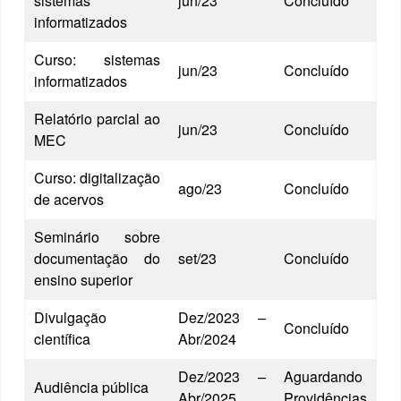
sistemas
jun/23
Concluído
informatizados
Curso: sistemas
jun/23
Concluído
informatizados
Relatório parcial ao
jun/23
Concluído
MEC
Curso: digitalização
ago/23
Concluído
de acervos
Seminário sobre
documentação do
set/23
Concluído
ensino superior
Divulgação
Dez/2023 –
Concluído
científica
Abr/2024
Dez/2023 –
Aguardando
Audiência pública
Abr/2025
Providências