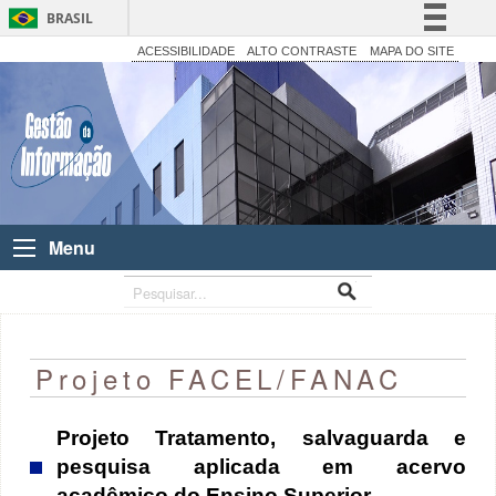
BRASIL
Simplifique!
ACESSIBILIDADE
ALTO CONTRASTE
MAPA DO SITE
Comunica BR
Participe
Acesso à informação
Legislação
Canais
Menu
Projeto FACEL/FANAC
Projeto Tratamento, salvaguarda e
pesquisa aplicada em acervo
acadêmico do Ensino Superior