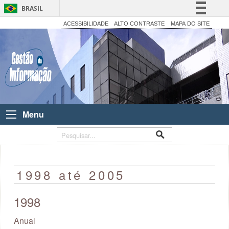
BRASIL
Simplifique!
ACESSIBILIDADE
ALTO CONTRASTE
MAPA DO SITE
Comunica BR
Participe
Acesso à informação
Legislação
Canais
Menu
1998 até 2005
1998
Anual